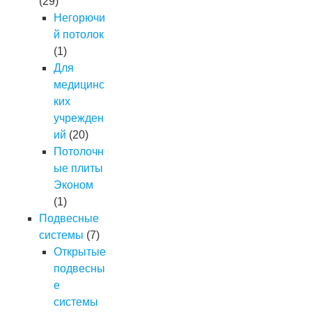
(29)
Негорючи
й потолок
(1)
Для
медицинс
ких
учрежден
ий
(20)
Потолочн
ые плиты
Эконом
(1)
Подвесные
системы
(7)
Открытые
подвесны
е
системы