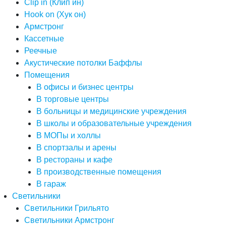
Clip in (Клип ин)
Hook on (Хук он)
Армстронг
Кассетные
Реечные
Акустические потолки Баффлы
Помещения
В офисы и бизнес центры
В торговые центры
В больницы и медицинские учреждения
В школы и образовательные учреждения
В МОПы и холлы
В спортзалы и арены
В рестораны и кафе
В производственные помещения
В гараж
Светильники
Светильники Грильято
Светильники Армстронг