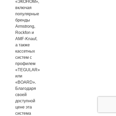
«ЭКОНОМ»,
включая
популярные
бренды
Armstrong,
Rockfon и
AMF-Knauf,
а также
кассетных
систем с
профилем
«TEGULAR»
или
«BOARD».
Благодаря
своей
доступной
цене эта
система