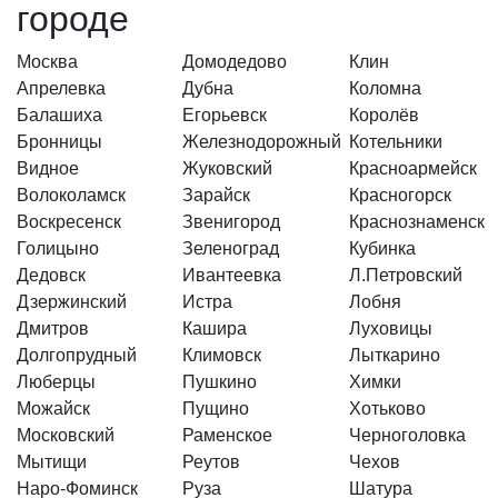
городе
Москва
Домодедово
Клин
Апрелевка
Дубна
Коломна
Балашиха
Егорьевск
Королёв
Бронницы
Железнодорожный
Котельники
Видное
Жуковский
Красноармейск
Волоколамск
Зарайск
Красногорск
Воскресенск
Звенигород
Краснознаменск
Голицыно
Зеленоград
Кубинка
Дедовск
Ивантеевка
Л.Петровский
Дзержинский
Истра
Лобня
Дмитров
Кашира
Луховицы
Долгопрудный
Климовск
Лыткарино
Люберцы
Пушкино
Химки
Можайск
Пущино
Хотьково
Московский
Раменское
Черноголовка
Мытищи
Реутов
Чехов
Наро-Фоминск
Руза
Шатура