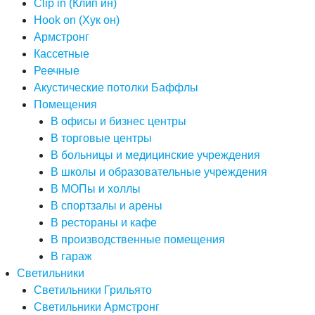
Clip in (Клип ин)
Hook on (Хук он)
Армстронг
Кассетные
Реечные
Акустические потолки Баффлы
Помещения
В офисы и бизнес центры
В торговые центры
В больницы и медицинские учреждения
В школы и образовательные учреждения
В МОПы и холлы
В спортзалы и арены
В рестораны и кафе
В производственные помещения
В гараж
Светильники
Светильники Грильято
Светильники Армстронг