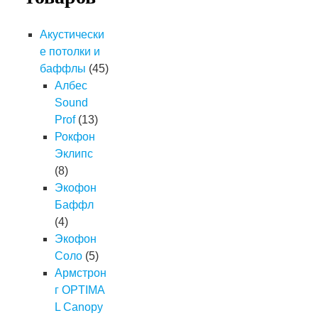
Акустически
е потолки и
баффлы
(45)
Албес
Sound
Prof
(13)
Рокфон
Эклипс
(8)
Экофон
Баффл
(4)
Экофон
Соло
(5)
Армстрон
г OPTIMA
L Canopy