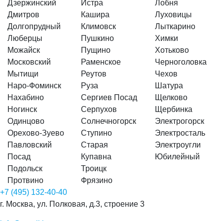
Дзержинский
Истра
Лобня
Дмитров
Кашира
Луховицы
Долгопрудный
Климовск
Лыткарино
Люберцы
Пушкино
Химки
Можайск
Пущино
Хотьково
Московский
Раменское
Черноголовка
Мытищи
Реутов
Чехов
Наро-Фоминск
Руза
Шатура
Нахабино
Сергиев Посад
Щелково
Ногинск
Серпухов
Щербинка
Одинцово
Солнечногорск
Электрогорск
Орехово-Зуево
Ступино
Электросталь
Павловский
Старая
Электроугли
Посад
Купавна
Юбилейный
Подольск
Троицк
Протвино
Фрязино
+7 (495) 132-40-40
г. Москва, ул. Полковая, д.3, строение 3