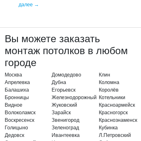
далее
→
Вы можете заказать
монтаж потолков в любом
городе
Москва
Домодедово
Клин
Апрелевка
Дубна
Коломна
Балашиха
Егорьевск
Королёв
Бронницы
Железнодорожный
Котельники
Видное
Жуковский
Красноармейск
Волоколамск
Зарайск
Красногорск
Воскресенск
Звенигород
Краснознаменск
Голицыно
Зеленоград
Кубинка
Дедовск
Ивантеевка
Л.Петровский