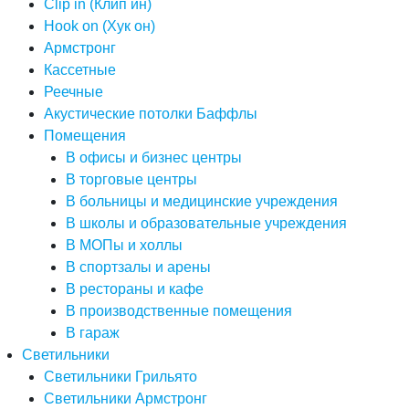
Clip in (Клип ин)
Hook on (Хук он)
Армстронг
Кассетные
Реечные
Акустические потолки Баффлы
Помещения
В офисы и бизнес центры
В торговые центры
В больницы и медицинские учреждения
В школы и образовательные учреждения
В МОПы и холлы
В спортзалы и арены
В рестораны и кафе
В производственные помещения
В гараж
Светильники
Светильники Грильято
Светильники Армстронг