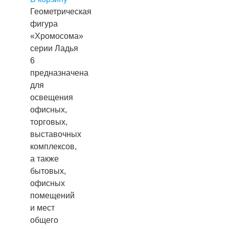
Геометрическая
фигура
«Хромосома»
серии Ладья
6
предназначена
для
освещения
офисных,
торговых,
выставочных
комплексов,
а также
бытовых,
офисных
помещений
и мест
общего