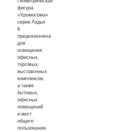
Геометрическая
фигура
«Хромосома»
серии Ладья
6
предназначена
для
освещения
офисных,
торговых,
выставочных
комплексов,
а также
бытовых,
офисных
помещений
и мест
общего
пользования.