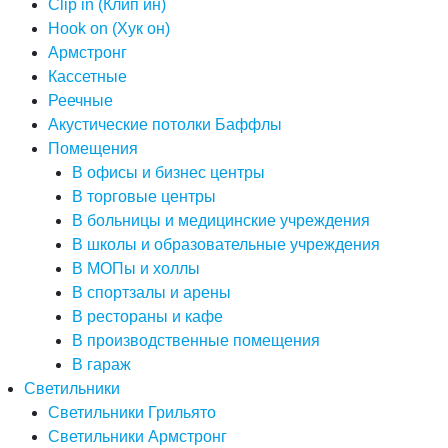
Clip in (Клип ин)
Hook on (Хук он)
Армстронг
Кассетные
Реечные
Акустические потолки Баффлы
Помещения
В офисы и бизнес центры
В торговые центры
В больницы и медицинские учреждения
В школы и образовательные учреждения
В МОПы и холлы
В спортзалы и арены
В рестораны и кафе
В производственные помещения
В гараж
Светильники
Светильники Грильято
Светильники Армстронг