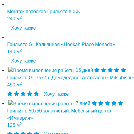
Монтаж потолков Грильято в ЖК
2
240 м
Хочу также
Грильято GL Кальянная «Hookah Place Monada»
2
140 м
Хочу также
15 дней
Грильято GL 75х75. Домодедово. Автосалон «Mitsubishi»
2
450 м
Хочу также
7 дней
Грильято 50х50 золотистый. Мебельный центр
«Империя»
2
125 м