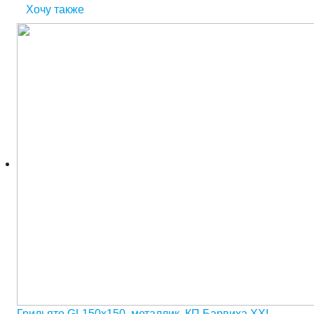
Хочу также
Грильято GL150х150, металлик, КП Барвиха ХХI