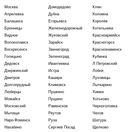
Москва
Домодедово
Клин
Апрелевка
Дубна
Коломна
Балашиха
Егорьевск
Королёв
Бронницы
Железнодорожный
Котельники
Видное
Жуковский
Красноармейск
Волоколамск
Зарайск
Красногорск
Воскресенск
Звенигород
Краснознаменск
Голицыно
Зеленоград
Кубинка
Дедовск
Ивантеевка
Л.Петровский
Дзержинский
Истра
Лобня
Дмитров
Кашира
Луховицы
Долгопрудный
Климовск
Лыткарино
Люберцы
Пушкино
Химки
Можайск
Пущино
Хотьково
Московский
Раменское
Черноголовка
Мытищи
Реутов
Чехов
Наро-Фоминск
Руза
Шатура
Нахабино
Сергиев Посад
Щелково