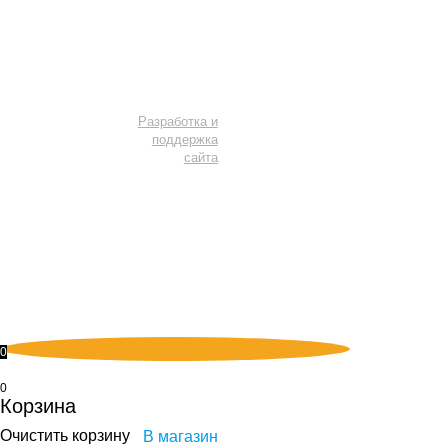
Мы в соцсетях
Разработка и
поддержка
сайта
Не является публичной офертой. Копирование материалов или
элементов сайта - незаконно и преследуется УК РФ.
Правовая
информация
0
0
Корзина
Очистить корзину
В магазин