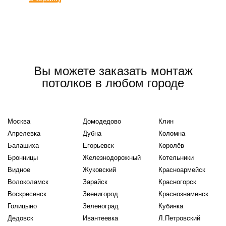
Вы можете заказать монтаж
потолков в любом городе
Москва
Домодедово
Клин
Апрелевка
Дубна
Коломна
Балашиха
Егорьевск
Королёв
Бронницы
Железнодорожный
Котельники
Видное
Жуковский
Красноармейск
Волоколамск
Зарайск
Красногорск
Воскресенск
Звенигород
Краснознаменск
Голицыно
Зеленоград
Кубинка
Дедовск
Ивантеевка
Л.Петровский