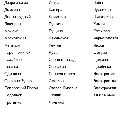
Дзержинский
Истра
Лобня
Дмитров
Кашира
Луховицы
Долгопрудный
Климовск
Лыткарино
Люберцы
Пушкино
Химки
Можайск
Пущино
Хотьково
Московский
Раменское
Черноголовка
Мытищи
Реутов
Чехов
Наро-Фоминск
Руза
Шатура
Нахабино
Сергиев Посад
Щелково
Ногинск
Серпухов
Щербинка
Одинцово
Солнечногорск
Электрогорск
Орехово-Зуево
Ступино
Электросталь
Павловский Посад
Старая Купавна
Электроугли
Подольск
Троицк
Юбилейный
Протвино
Фрязино