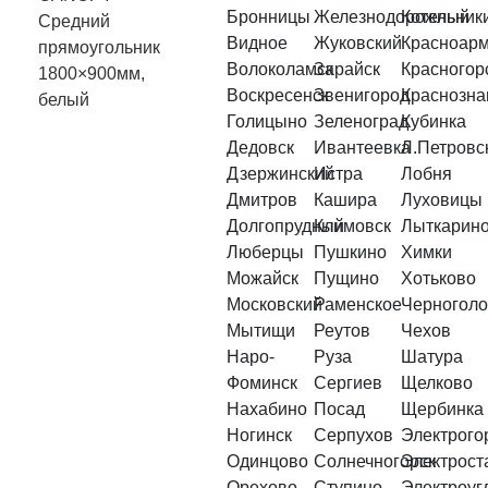
Бронницы
Железнодорожный
Котельник
Средний
Видное
Жуковский
Красноарм
прямоугольник
Волоколамск
Зарайск
Красногор
1800×900мм,
Воскресенск
Звенигород
Краснозна
белый
Голицыно
Зеленоград
Кубинка
Дедовск
Ивантеевка
Л.Петровс
Дзержинский
Истра
Лобня
Дмитров
Кашира
Луховицы
Долгопрудный
Климовск
Лыткарин
Люберцы
Пушкино
Химки
Можайск
Пущино
Хотьково
Московский
Раменское
Черноголо
Мытищи
Реутов
Чехов
Наро-
Руза
Шатура
Фоминск
Сергиев
Щелково
Нахабино
Посад
Щербинка
Ногинск
Серпухов
Электрого
Одинцово
Солнечногорск
Электрост
Орехово-
Ступино
Электроуг