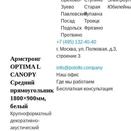
Зуево
Старая
Юбилейн
Павловский
Купавна
Посад
Троицк
Подольск
Фрязино
Протвино
+7 (495) 132-40-40
г. Москва, ул. Полковая, д.3,
строение 3
Армстронг
OPTIMA L
info@potolki.company
CANOPY
Наш офис
Средний
Где мы работаем
Бесплатная консультация
прямоугольник
1800×900мм,
белый
Крупноформатный
декоративно-
акустический