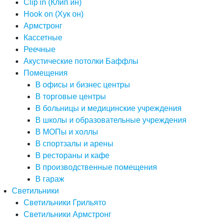
Clip in (Клип ин)
Hook on (Хук он)
Армстронг
Кассетные
Реечные
Акустические потолки Баффлы
Помещения
В офисы и бизнес центры
В торговые центры
В больницы и медицинские учреждения
В школы и образовательные учреждения
В МОПы и холлы
В спортзалы и арены
В рестораны и кафе
В производственные помещения
В гараж
Светильники
Светильники Грильято
Светильники Армстронг