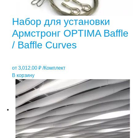
Набор для установки
Армстронг OPTIMA Baffle
/ Baffle Curves
от
3,012.00
₽
/Комплект
В корзину