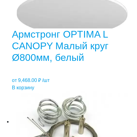
Армстронг OPTIMA L
CANOPY Малый круг
Ø800мм, белый
от
9,468.00
₽
/шт
В корзину