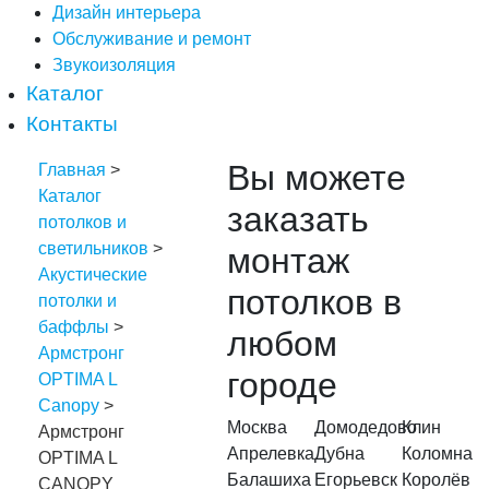
Дизайн интерьера
Обслуживание и ремонт
Звукоизоляция
Каталог
Контакты
Вы можете
Главная
>
Каталог
заказать
потолков и
светильников
>
монтаж
Акустические
потолков в
потолки и
баффлы
>
любом
Армстронг
городе
OPTIMA L
Canopy
>
Москва
Домодедово
Клин
Армстронг
Апрелевка
Дубна
Коломна
OPTIMA L
Балашиха
Егорьевск
Королёв
CANOPY