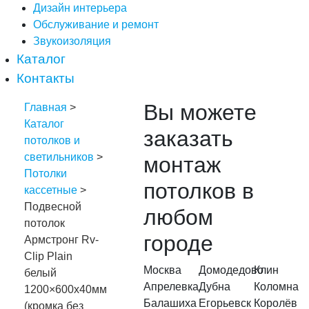
Дизайн интерьера
Обслуживание и ремонт
Звукоизоляция
Каталог
Контакты
Вы можете
Главная
>
Каталог
заказать
потолков и
светильников
>
монтаж
Потолки
потолков в
кассетные
>
Подвесной
любом
потолок
городе
Армстронг Rv-
Clip Plain
Москва
Домодедово
Клин
белый
Апрелевка
Дубна
Коломна
1200×600х40мм
Балашиха
Егорьевск
Королёв
(кромка без