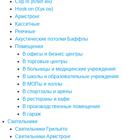
Clip in (Клип ин)
Hook on (Хук он)
Армстронг
Кассетные
Реечные
Акустические потолки Баффлы
Помещения
В офисы и бизнес центры
В торговые центры
В больницы и медицинские учреждения
В школы и образовательные учреждения
В МОПы и холлы
В спортзалы и арены
В рестораны и кафе
В производственные помещения
В гараж
Светильники
Светильники Грильято
Светильники Армстронг