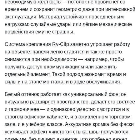
необходимую жёсткость — потолок не провиснет со
временем и сохранит геометрию даже при интенсивной
эксплуатации. Материал устойчив к повседневным
нагрузкам: случайные удары или лёгкие механические
воздействия ему не страшны.
Система крепления Rv‑Clip заметно упрощает работу
на объекте: панели легко ставятся и так же просто
снимаются при необходимости — например, чтобы
получить доступ к коммуникациям или заменить
отдельный элемент. Такой подход экономит время и
силы и на этапе монтажа, и в ходе обслуживания.
Белый оттенок работает как универсальный фон: он
визуально расширяет пространство, делает его светлее
и гармоничнее — и одинаково уместно смотрится и в
строгом офисном кабинете, и в оживлённом торговом
зале, и в учебном классе. Аккуратная кромка без фаски
усиливает эффект «чистого» стыка: швы получаются
ровными, без лишних акцентов, что особенно важно