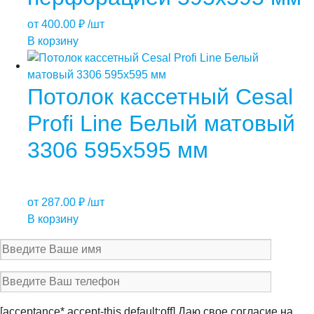
от
400.00
₽
/шт
В корзину
Потолок кассетный Cesal
Profi Line Белый матовый
3306 595х595 мм
от
287.00
₽
/шт
В корзину
[acceptance* accept-this default:off] Даю свое согласие на