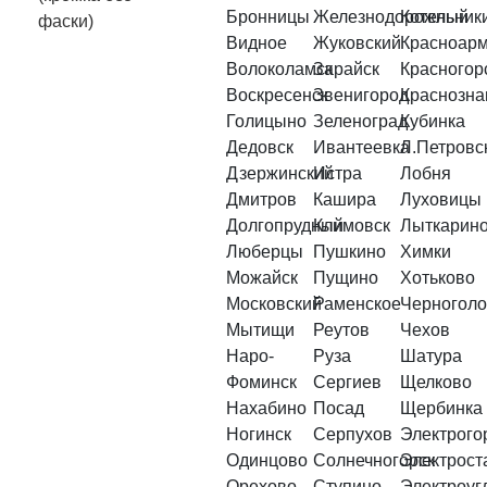
Бронницы
Железнодорожный
Котельник
фаски)
Видное
Жуковский
Красноарм
Волоколамск
Зарайск
Красногор
Воскресенск
Звенигород
Краснозна
Голицыно
Зеленоград
Кубинка
Дедовск
Ивантеевка
Л.Петровс
Дзержинский
Истра
Лобня
Дмитров
Кашира
Луховицы
Долгопрудный
Климовск
Лыткарин
Люберцы
Пушкино
Химки
Можайск
Пущино
Хотьково
Московский
Раменское
Черноголо
Мытищи
Реутов
Чехов
Наро-
Руза
Шатура
Фоминск
Сергиев
Щелково
Нахабино
Посад
Щербинка
Ногинск
Серпухов
Электрого
Одинцово
Солнечногорск
Электрост
Орехово-
Ступино
Электроуг