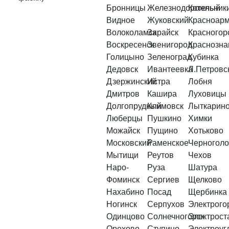
Бронницы
Железнодорожный
Котельник
Видное
Жуковский
Красноарм
Волоколамск
Зарайск
Красногор
Воскресенск
Звенигород
Краснозна
Голицыно
Зеленоград
Кубинка
Дедовск
Ивантеевка
Л.Петровс
Дзержинский
Истра
Лобня
Дмитров
Кашира
Луховицы
Долгопрудный
Климовск
Лыткарин
Люберцы
Пушкино
Химки
Можайск
Пущино
Хотьково
Московский
Раменское
Черноголо
Мытищи
Реутов
Чехов
Наро-
Руза
Шатура
Фоминск
Сергиев
Щелково
Нахабино
Посад
Щербинка
Ногинск
Серпухов
Электрого
Одинцово
Солнечногорск
Электрост
Орехово-
Ступино
Электроуг