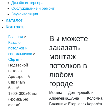
Дизайн интерьера
Обслуживание и ремонт
Звукоизоляция
Каталог
Контакты
Вы можете
Главная
>
Каталог
заказать
потолков и
светильников
>
монтаж
Clip in
>
потолков в
Подвесной
потолок
любом
Армстронг V-
городе
Clip Plain
белый
Москва
Домодедово
Клин
1200×300х40мм
Апрелевка
Дубна
Коломна
(кромка без
Балашиха
Егорьевск
Королёв
фаски)