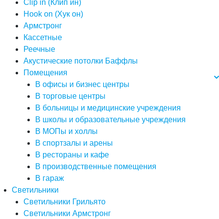
Clip in (Клип ин)
Hook on (Хук он)
Армстронг
Кассетные
Реечные
Акустические потолки Баффлы
Помещения
В офисы и бизнес центры
В торговые центры
В больницы и медицинские учреждения
В школы и образовательные учреждения
В МОПы и холлы
В спортзалы и арены
В рестораны и кафе
В производственные помещения
В гараж
Светильники
Светильники Грильято
Светильники Армстронг