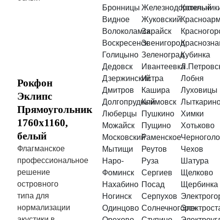
Бронницы
Железнодорожный
Котельник
Видное
Жуковский
Красноарм
Волоколамск
Зарайск
Красногор
Воскресенск
Звенигород
Краснозна
Голицыно
Зеленоград
Кубинка
Дедовск
Ивантеевка
Л.Петровс
Дзержинский
Истра
Лобня
Рокфон
Дмитров
Кашира
Луховицы
Эклипс
Долгопрудный
Климовск
Лыткарин
Прямоугольник
Люберцы
Пушкино
Химки
1760х1160,
Можайск
Пущино
Хотьково
белый
Московский
Раменское
Черноголо
Флагманское
Мытищи
Реутов
Чехов
профессиональное
Наро-
Руза
Шатура
решение
Фоминск
Сергиев
Щелково
островного
Нахабино
Посад
Щербинка
типа для
Ногинск
Серпухов
Электрого
нормализации
Одинцово
Солнечногорск
Электрост
акустики в
Орехово-
Ступино
Электроуг