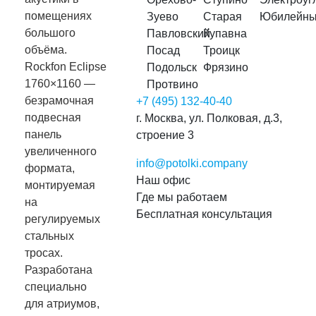
помещениях
Зуево
Старая
Юбилейн
большого
Павловский
Купавна
объёма.
Посад
Троицк
Rockfon Eclipse
Подольск
Фрязино
1760×1160 —
Протвино
безрамочная
+7 (495) 132-40-40
подвесная
г. Москва, ул. Полковая, д.3,
панель
строение 3
увеличенного
info@potolki.company
формата,
Наш офис
монтируемая
Где мы работаем
на
Бесплатная консультация
регулируемых
стальных
тросах.
Разработана
специально
для атриумов,