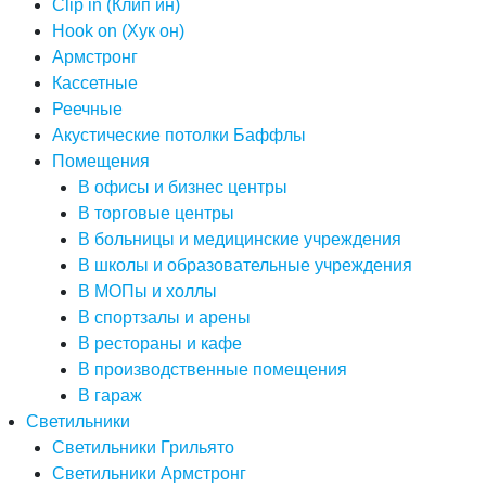
Clip in (Клип ин)
Hook on (Хук он)
Армстронг
Кассетные
Реечные
Акустические потолки Баффлы
Помещения
В офисы и бизнес центры
В торговые центры
В больницы и медицинские учреждения
В школы и образовательные учреждения
В МОПы и холлы
В спортзалы и арены
В рестораны и кафе
В производственные помещения
В гараж
Светильники
Светильники Грильято
Светильники Армстронг