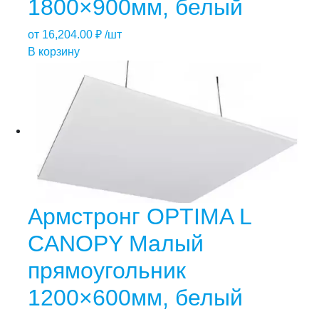
1800×900мм, белый
от
16,204.00
₽
/шт
В корзину
Армстронг OPTIMA L
CANOPY Малый
прямоугольник
1200×600мм, белый