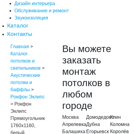
Дизайн интерьера
Обслуживание и ремонт
Звукоизоляция
Каталог
Контакты
Вы можете
Главная
>
Каталог
заказать
потолков и
светильников
>
монтаж
Акустические
потолков в
потолки и
баффлы
>
любом
Рокфон Эклипс
городе
> Рокфон
Эклипс
Москва
Домодедово
Клин
Прямоугольник
Апрелевка
Дубна
Коломна
1760х1160,
Балашиха
Егорьевск
Королёв
белый