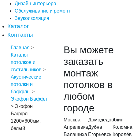
Дизайн интерьера
Обслуживание и ремонт
Звукоизоляция
Каталог
Контакты
Вы можете
Главная
>
Каталог
заказать
потолков и
светильников
>
монтаж
Акустические
потолков в
потолки и
баффлы
>
любом
Экофон Баффл
городе
> Экофон
Баффл
Москва
Домодедово
Клин
1200×600мм,
Апрелевка
Дубна
Коломна
белый
Балашиха
Егорьевск
Королёв