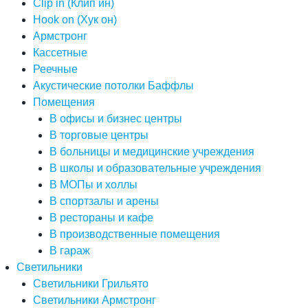
Clip in (Клип ин)
Hook on (Хук он)
Армстронг
Кассетные
Реечные
Акустические потолки Баффлы
Помещения
В офисы и бизнес центры
В торговые центры
В больницы и медицинские учреждения
В школы и образовательные учреждения
В МОПы и холлы
В спортзалы и арены
В рестораны и кафе
В производственные помещения
В гараж
Светильники
Светильники Грильято
Светильники Армстронг