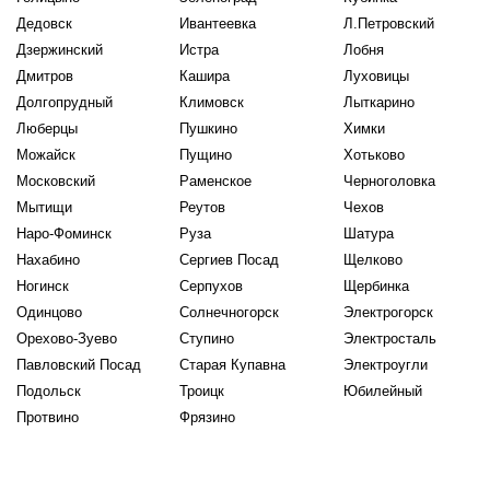
Дедовск
Ивантеевка
Л.Петровский
Дзержинский
Истра
Лобня
Дмитров
Кашира
Луховицы
Долгопрудный
Климовск
Лыткарино
Люберцы
Пушкино
Химки
Можайск
Пущино
Хотьково
Московский
Раменское
Черноголовка
Мытищи
Реутов
Чехов
Наро-Фоминск
Руза
Шатура
Нахабино
Сергиев Посад
Щелково
Ногинск
Серпухов
Щербинка
Одинцово
Солнечногорск
Электрогорск
Орехово-Зуево
Ступино
Электросталь
Павловский Посад
Старая Купавна
Электроугли
Подольск
Троицк
Юбилейный
Протвино
Фрязино