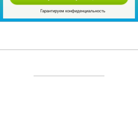
Гарантируем конфиденциальность
© 2009-2026 ГК «Имидж Строй»
Россия, г. Москва ул. Полковая, д.3, строение 3
ИНН 7743210794
КПП 771501001
ОГРН 1177746518531
ежедневно, с 10:00 до 20:00
+7 (495) 132-40-40