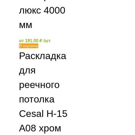
люкс 4000
мм
от
191.00
₽
/шт
В корзину
Раскладка
для
реечного
потолка
Cesal H-15
А08 хром