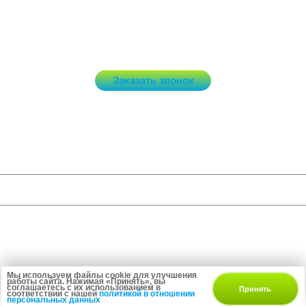
ежедневно, с 10:00 до 20:00
+7 (495) 132-40-40
Заказать звонок
Потолки и светильники
Услуги
Мы в соцсетях
Мы используем файлы cookie для улучшения
работы сайта. Нажимая «Принять», вы
соглашаетесь с их использованием в
Принять
соответствии с нашей
политикой в отношении
персональных данных
Разработка и