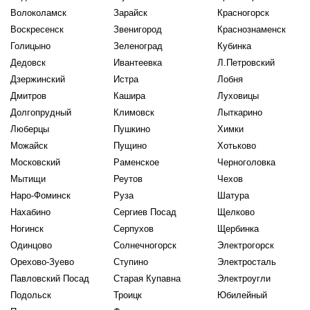
Волоколамск
Зарайск
Красногорск
Воскресенск
Звенигород
Краснознаменск
Голицыно
Зеленоград
Кубинка
Дедовск
Ивантеевка
Л.Петровский
Дзержинский
Истра
Лобня
Дмитров
Кашира
Луховицы
Долгопрудный
Климовск
Лыткарино
Люберцы
Пушкино
Химки
Можайск
Пущино
Хотьково
Московский
Раменское
Черноголовка
Мытищи
Реутов
Чехов
Наро-Фоминск
Руза
Шатура
Нахабино
Сергиев Посад
Щелково
Ногинск
Серпухов
Щербинка
Одинцово
Солнечногорск
Электрогорск
Орехово-Зуево
Ступино
Электросталь
Павловский Посад
Старая Купавна
Электроугли
Подольск
Троицк
Юбилейный