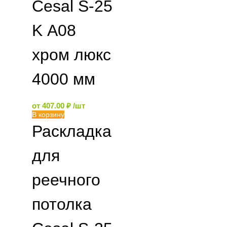
Cesal S-25
K А08
хром люкс
4000 мм
от
407.00
₽
/шт
В корзину
Раскладка
для
реечного
потолка