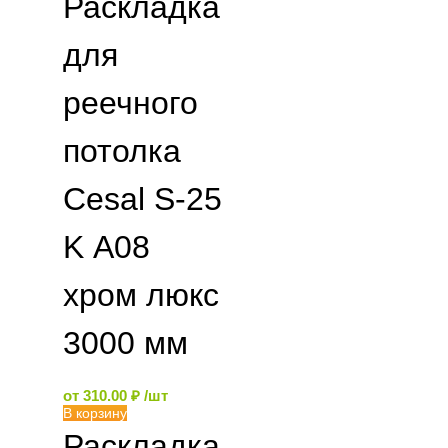
Раскладка
для
реечного
потолка
Cesal S-25
K А08
хром люкс
3000 мм
от
310.00
₽
/шт
В корзину
Раскладка