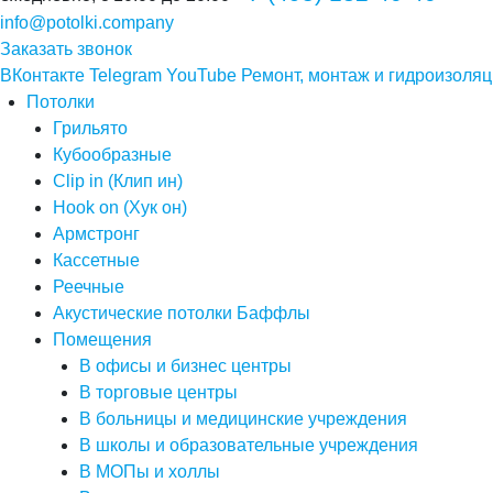
info@potolki.company
Заказать звонок
ВКонтакте
Telegram
YouTube
Ремонт, монтаж и гидроизоляц
Потолки
Грильято
Кубообразные
Clip in (Клип ин)
Hook on (Хук он)
Армстронг
Кассетные
Реечные
Акустические потолки Баффлы
Помещения
В офисы и бизнес центры
В торговые центры
В больницы и медицинские учреждения
В школы и образовательные учреждения
В МОПы и холлы