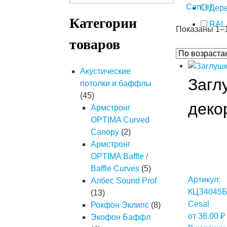
Cancel
Дер
Категории
RAL
Показаны 1–1
товаров
Акустические
Загл
потолки и баффлы
(45)
деко
Армстронг
OPTIMA Curved
Canopy
(2)
Армстронг
OPTIMA Baffle /
Baffle Curves
(5)
Артикул:
Албес Sound Prof
КЦЗ4045
(13)
Cesal
Рокфон Эклипс
(8)
от
38.00
₽
Экофон Баффл