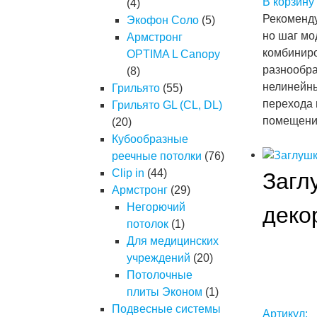
В корзину
(4)
Рекоменду
Экофон Соло
(5)
но шаг мо
Армстронг
комбиниро
OPTIMA L Canopy
разнообра
(8)
нелинейны
Грильято
(55)
перехода 
Грильято GL (CL, DL)
помещени
(20)
Кубообразные
реечные потолки
(76)
Clip in
(44)
Загл
Армстронг
(29)
Негорючий
деко
потолок
(1)
Для медицинских
учреждений
(20)
Потолочные
плиты Эконом
(1)
Подвесные системы
Артикул: