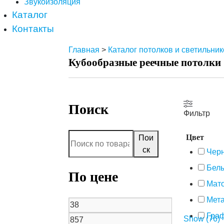
Звукоизоляция
Каталог
Контакты
Главная
>
Каталог потолков и светильник
Кубообразные реечные потолки
Поиск
Фильтр
Цвет
Пои
ск
Чер
Бел
По цене
Мат
Мет
Гра
Show
(
76
)