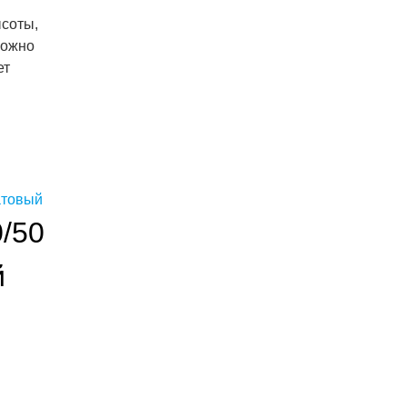
ысоты,
можно
ет
/50
й