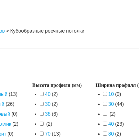
ов
> Кубообразные реечные потолки
Высота профиля (мм)
Ширина профиля (
ный
(
13
)
40
(
2
)
10
(
0
)
ый
(
26
)
30
(
2
)
30
(
44
)
овый
(
0
)
38
(
6
)
(
2
)
аллик
(
2
)
(
2
)
40
(
23
)
фит
(
0
)
70
(
13
)
80
(
2
)