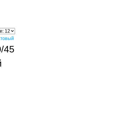
/45
й