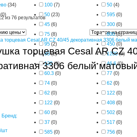
ево
(
34
)
100
(
7
)
50
(
4
)
(
0
)
50
(
23
)
595
(
0
)
2 из 76 результатов
45
(
6
)
300
(
0
)
75
(
8
)
600
(
0
)
95
(
2
)
450
(
0
)
ушка торцевая Cesal AR CZ 40
85
(
2
)
1200
(
0
)
ративная 3306 белый матовы
120
(
2
)
46.6
(
0
)
60.3
(
0
)
77
(
0
)
74
(
0
)
62
(
0
)
62
(
0
)
122
(
0
)
122
(
0
)
408
(
0
)
60
(
0
)
502
(
0
)
Б
Бренд:
37
(
0
)
517
(
0
)
/шт
585
(
0
)
756
(
0
)