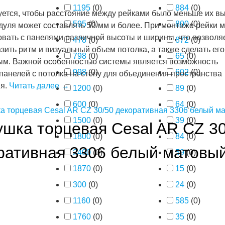
1195
(
0
)
884
(
0
)
ется, чтобы расстояние между рейками было меньше их в
595
(
0
)
800
(
0
)
дуля может составлять 50 мм и более. При монтаже рейки 
вать с панелями различной высоты и ширины, что позволя
478
(
0
)
872
(
0
)
зить ритм и визуальный объем потолка, а также сделать его
798
(
0
)
65
(
0
)
м. Важной особенностью системы является возможность
998
(
0
)
602
(
0
)
панелей с потолка на стену для объединения пространства
я.
Читать далее
→
1200
(
0
)
89
(
0
)
600
(
0
)
64
(
0
)
1500
(
0
)
39
(
0
)
ушка торцевая Cesal AR CZ 30
1800
(
0
)
84
(
0
)
ративная 3306 белый матовы
2400
(
0
)
59
(
0
)
1870
(
0
)
15
(
0
)
300
(
0
)
24
(
0
)
1160
(
0
)
585
(
0
)
1760
(
0
)
35
(
0
)