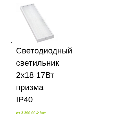
Светодиодный
светильник
2х18 17Вт
призма
IP40
от
3,390.00
₽
/шт