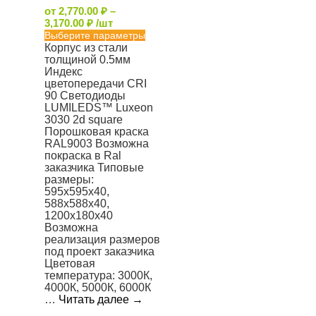
от
2,770.00
₽
–
3,170.00
₽
/шт
Выберите параметры
Корпус из стали
толщиной 0.5мм
Индекс
цветопередачи CRI
90 Светодиоды
LUMILEDS™ Luxeon
3030 2d square
Порошковая краска
RAL9003 Возможна
покраска в Ral
заказчика Типовые
размеры:
595x595x40,
588x588x40,
1200х180х40
Возможна
реализация размеров
под проект заказчика
Цветовая
температура: 3000К,
4000К, 5000К, 6000К
…
Читать далее
→