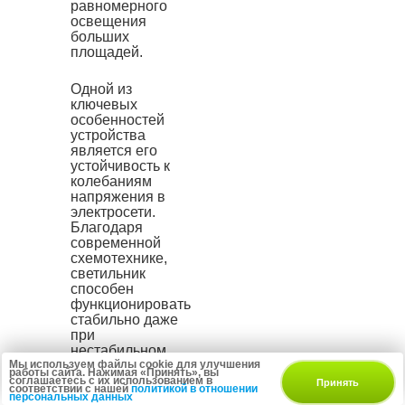
равномерного
освещения
больших
площадей.
Одной из
ключевых
особенностей
устройства
является его
устойчивость к
колебаниям
напряжения в
электросети.
Благодаря
современной
схемотехнике,
светильник
способен
функционировать
стабильно даже
при
нестабильном
Мы используем файлы cookie для улучшения
электроснабжении
работы сайта. Нажимая «Принять», вы
— от 176 до 264
соглашаетесь с их использованием в
Принять
соответствии с нашей
политикой в отношении
вольт. Это
персональных данных