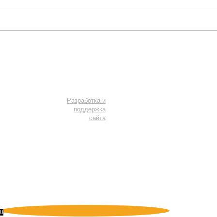
Услуги
Мы в соцсетях
Разработка и
поддержка
сайта
Не является публичной офертой. Копирование материалов или
элементов сайта - незаконно и преследуется УК РФ.
Правовая
информация
0