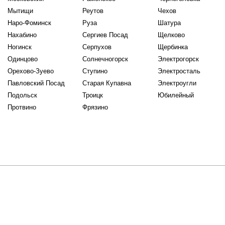
Мытищи
Реутов
Чехов
Наро-Фоминск
Руза
Шатура
Нахабино
Сергиев Посад
Щелково
Ногинск
Серпухов
Щербинка
Одинцово
Солнечногорск
Электрогорск
Орехово-Зуево
Ступино
Электросталь
Павловский Посад
Старая Купавна
Электроугли
Подольск
Троицк
Юбилейный
Протвино
Фрязино