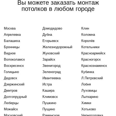
Вы можете заказать монтаж
потолков в любом городе
Москва
Домодедово
Клин
Апрелевка
Дубна
Коломна
Балашиха
Егорьевск
Королёв
Бронницы
Железнодорожный
Котельники
Видное
Жуковский
Красноармейск
Волоколамск
Зарайск
Красногорск
Воскресенск
Звенигород
Краснознаменск
Голицыно
Зеленоград
Кубинка
Дедовск
Ивантеевка
Л.Петровский
Дзержинский
Истра
Лобня
Дмитров
Кашира
Луховицы
Долгопрудный
Климовск
Лыткарино
Люберцы
Пушкино
Химки
Можайск
Пущино
Хотьково
Московский
Раменское
Черноголовка