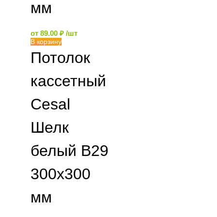
мм
от
89.00
₽
/шт
В корзину
Потолок
кассетный
Cesal
Шелк
белый B29
300х300
мм