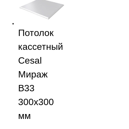
Потолок
кассетный
Cesal
Мираж
B33
300х300
мм