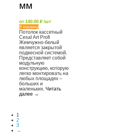
мм
от
140.00
₽
/шт
В корзину
Потолок кассетный
Cesal Art Profi
Жемчужно-белый
является закрытой
подвесной системой.
Представляет собой
модульную
конструкцию, которую
легко монтировать на
любых площадях –
больших и
маленьких.
Читать
далее
→
1
2
3
→