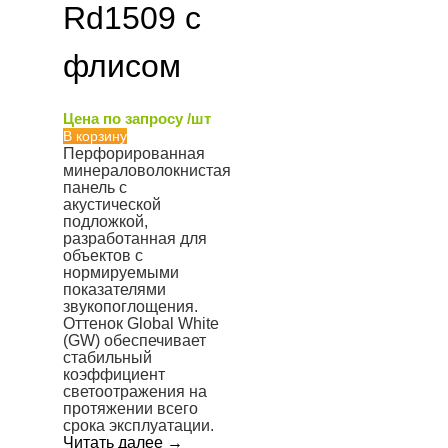
Rd1509 с
флисом
Цена по запросу /шт
В корзину
Перфорированная
минераловолокнистая
панель с
акустической
подложкой,
разработанная для
объектов с
нормируемыми
показателями
звукопоглощения.
Оттенок Global White
(GW) обеспечивает
стабильный
коэффициент
светоотражения на
протяжении всего
срока эксплуатации.
Читать далее
→