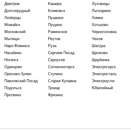
Дмитров
Кашира
Луховицы
Долгопрудный
Климовск
Лыткарино
Люберцы
Пушкино
Химки
Можайск
Пущино
Хотьково
Московский
Раменское
Черноголовка
Мытищи
Реутов
Чехов
Наро-Фоминск
Руза
Шатура
Нахабино
Сергиев Посад
Щелково
Ногинск
Серпухов
Щербинка
Одинцово
Солнечногорск
Электрогорск
Орехово-Зуево
Ступино
Электросталь
Павловский Посад
Старая Купавна
Электроугли
Подольск
Троицк
Юбилейный
Протвино
Фрязино