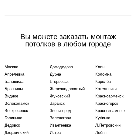
Вы можете заказать монтаж
потолков в любом городе
Москва
Домодедово
Клин
Апрелевка
Дубна
Коломна
Балашиха
Егорьевск
Королёв
Бронницы
Железнодорожный
Котельники
Видное
Жуковский
Красноармейск
Волоколамск
Зарайск
Красногорск
Воскресенск
Звенигород
Краснознаменск
Голицыно
Зеленоград
Кубинка
Дедовск
Ивантеевка
Л.Петровский
Дзержинский
Истра
Лобня