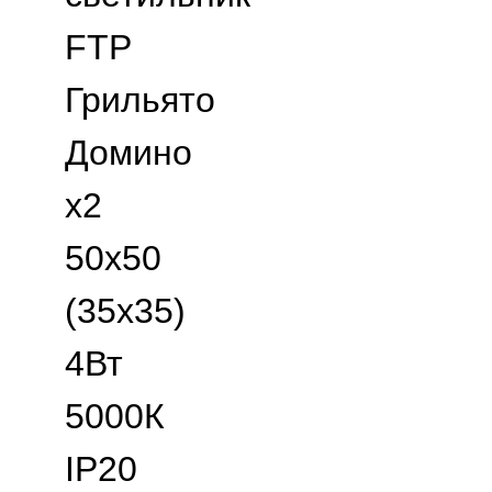
FTP
Грильято
Домино
х2
50х50
(35х35)
4Вт
5000К
IP20