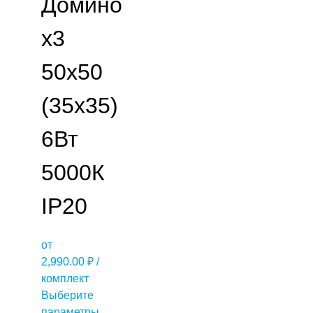
Домино
х3
50х50
(35х35)
6Вт
5000К
IP20
от
2,990.00
₽
/
комплект
Выберите
параметры