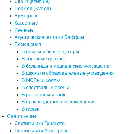
Clip in (Клип ин)
Hook on (Хук он)
Армстронг
Кассетные
Реечные
Акустические потолки Баффлы
Помещения
В офисы и бизнес центры
В торговые центры
В больницы и медицинские учреждения
В школы и образовательные учреждения
В МОПы и холлы
В спортзалы и арены
В рестораны и кафе
В производственные помещения
В гараж
Светильники
Светильники Грильято
Светильники Армстронг