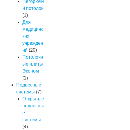
Негорючи
й потолок
(1)
Для
медицинс
ких
учрежден
ий
(20)
Потолочн
ые плиты
Эконом
(1)
Подвесные
системы
(7)
Открытые
подвесны
е
системы
(4)