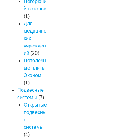
Негорючи
й потолок
(1)
Для
медицинс
ких
учрежден
ий
(20)
Потолочн
ые плиты
Эконом
(1)
Подвесные
системы
(7)
Открытые
подвесны
е
системы
(4)