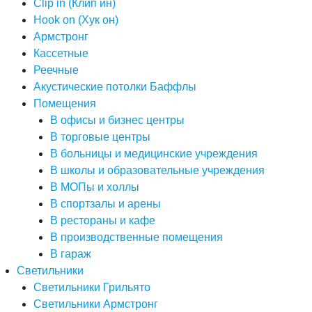
Clip in (Клип ин)
Hook on (Хук он)
Армстронг
Кассетные
Реечные
Акустические потолки Баффлы
Помещения
В офисы и бизнес центры
В торговые центры
В больницы и медицинские учреждения
В школы и образовательные учреждения
В МОПы и холлы
В спортзалы и арены
В рестораны и кафе
В производственные помещения
В гараж
Светильники
Светильники Грильято
Светильники Армстронг