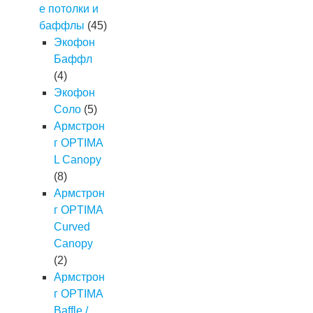
е потолки и
баффлы
(45)
Экофон
Баффл
(4)
Экофон
Соло
(5)
Армстрон
г OPTIMA
L Canopy
(8)
Армстрон
г OPTIMA
Curved
Canopy
(2)
Армстрон
г OPTIMA
Baffle /