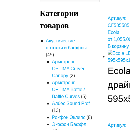
Категории
Артикул:
товаров
СГ585585
Ecola
от
1,055.
Акустические
В корзину
потолки и баффлы
(45)
Армстронг
Ecol
OPTIMA Curved
Canopy
(2)
драй
Армстронг
OPTIMA Baffle /
595x
Baffle Curves
(5)
Албес Sound Prof
(13)
Рокфон Эклипс
(8)
Экофон Баффл
Артикул: