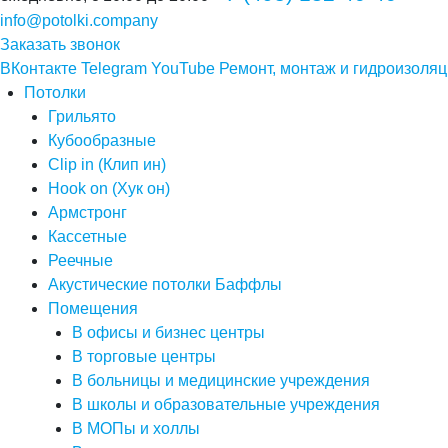
info@potolki.company
Заказать звонок
ВКонтакте
Telegram
YouTube
Ремонт, монтаж и гидроизоляц
Потолки
Грильято
Кубообразные
Clip in (Клип ин)
Hook on (Хук он)
Армстронг
Кассетные
Реечные
Акустические потолки Баффлы
Помещения
В офисы и бизнес центры
В торговые центры
В больницы и медицинские учреждения
В школы и образовательные учреждения
В МОПы и холлы