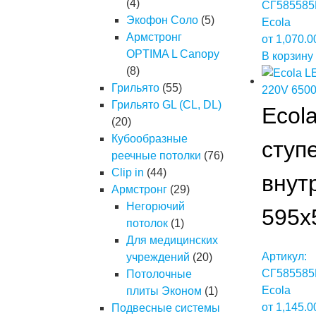
(4)
СГ585585
Экофон Соло
(5)
Ecola
Армстронг
от
1,070.
OPTIMA L Canopy
В корзину
(8)
Грильято
(55)
Грильято GL (CL, DL)
Ecol
(20)
Кубообразные
ступ
реечные потолки
(76)
Clip in
(44)
внут
Армстронг
(29)
Негорючий
595x
потолок
(1)
Для медицинских
Артикул:
учреждений
(20)
СГ585585
Потолочные
Ecola
плиты Эконом
(1)
от
1,145.
Подвесные системы