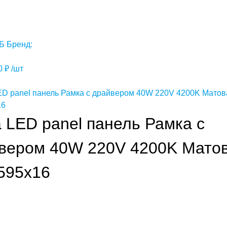
Б
Бренд:
00
₽
/шт
a LED panel панель Рамка с
вером 40W 220V 4200K Мато
595x16