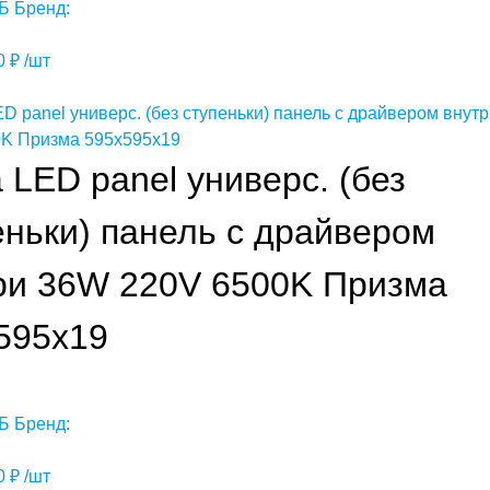
Б
Бренд:
00
₽
/шт
a LED panel универс. (без
еньки) панель с драйвером
ри 36W 220V 6500K Призма
595x19
Б
Бренд:
00
₽
/шт