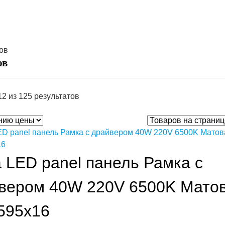
ов
ов
2 из 125 результатов
a LED panel панель Рамка с
вером 40W 220V 6500K Мато
595x16