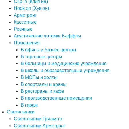
Clip in (Клип ин)
Hook on (Хук он)
Армстронг
Кассетные
Реечные
Акустические потолки Баффлы
Помещения
В офисы и бизнес центры
В торговые центры
В больницы и медицинские учреждения
В школы и образовательные учреждения
В МОПы и холлы
В спортзалы и арены
В рестораны и кафе
В производственные помещения
В гараж
Светильники
Светильники Грильято
Светильники Армстронг