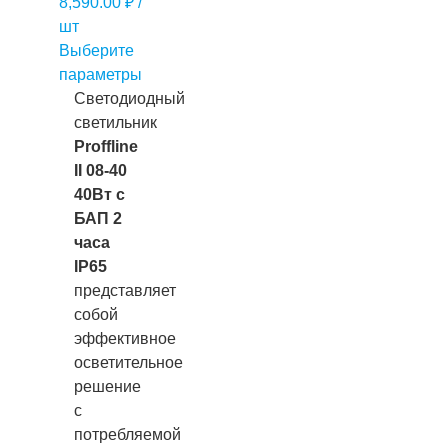
8,590.00
₽
/
шт
Выберите
параметры
Светодиодный
светильник
Proffline
II 08-40
40Вт с
БАП 2
часа
IP65
представляет
собой
эффективное
осветительное
решение
с
потребляемой