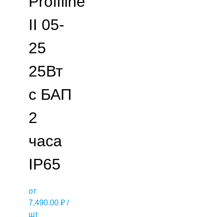
Proffline
II 05-
25
25Вт
с БАП
2
часа
IP65
от
7,490.00
₽
/
шт