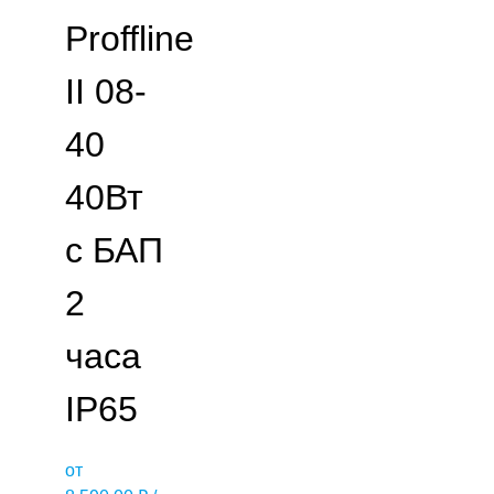
Proffline
II 08-
40
40Вт
с БАП
2
часа
IP65
от