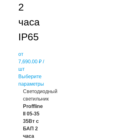
2
часа
IP65
от
7,690.00
₽
/
шт
Выберите
параметры
Светодиодный
светильник
Proffline
II 05-35
35Вт с
БАП 2
часа