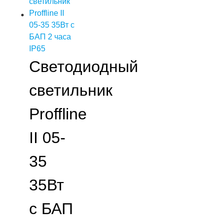
Светодиодный
светильник
Proffline
II 05-
35
35Вт
с БАП