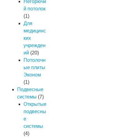
Негорючи
й потолок
(1)
Для
медицинс
ких
учрежден
ий
(20)
Потолочн
ые плиты
Эконом
(1)
Подвесные
системы
(7)
Открытые
подвесны
е
системы
(4)