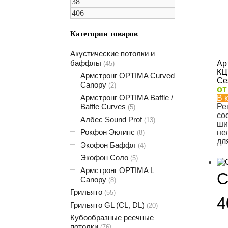
Категории товаров
Акустические потолки и
баффлы
Ар
(45)
КЦ
Армстронг OPTIMA Curved
Ce
Canopy
(2)
о
Армстронг OPTIMA Baffle /
В 
Baffle Curves
Ре
(5)
со
Албес Sound Prof
(13)
ши
Рокфон Эклипс
не
(8)
дл
Экофон Баффл
(4)
Экофон Соло
(5)
Армстронг OPTIMA L
С
Canopy
(8)
Грильято
(55)
4
Грильято GL (CL, DL)
(20)
Кубообразные реечные
потолки
(76)