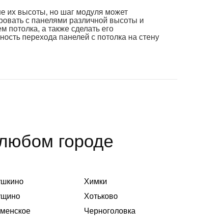
е их высоты, но шаг модуля может
ровать с панелями различной высоты и
 потолка, а также сделать его
ость перехода панелей с потолка на стену
 любом городе
ушкино
Химки
ущино
Хотьково
менское
Черноголовка