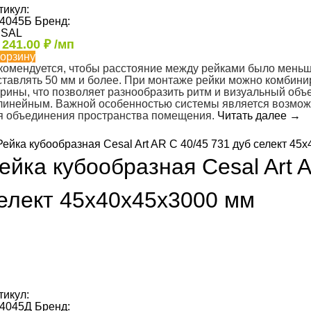
тикул:
4045Б
Бренд:
SAL
т
241.00
₽
/мп
корзину
комендуется, чтобы расстояние между рейками было меньш
ставлять 50 мм и более. При монтаже рейки можно комбини
рины, что позволяет разнообразить ритм и визуальный объем
линейным. Важной особенностью системы является возможн
я объединения пространства помещения.
Читать далее
→
ейка кубообразная Cesal Art 
елект 45х40х45х3000 мм
тикул:
4045Д
Бренд: