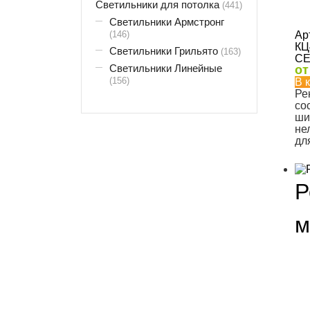
Светильники для потолка
(441)
Светильники Армстронг
(146)
Ар
КЦ
Светильники Грильято
(163)
CE
Светильники Линейные
о
(156)
В 
Ре
со
ши
не
дл
Р
м