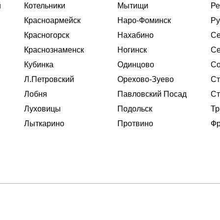
й
Котельники
Мытищи
Ре
Красноармейск
Наро-Фоминск
Ру
Красногорск
Нахабино
Се
Краснознаменск
Ногинск
Се
Кубинка
Одинцово
Со
Л.Петровский
Орехово-Зуево
Ст
Лобня
Павловский Посад
Ст
Луховицы
Подольск
Тр
Лыткарино
Протвино
Фр