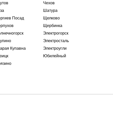
утов
Чехов
за
Шатура
ргиев Посад
Щелково
рпухов
Щербинка
лнечногорск
Электрогорск
упино
Электросталь
арая Купавна
Электроугли
оицк
Юбилейный
язино