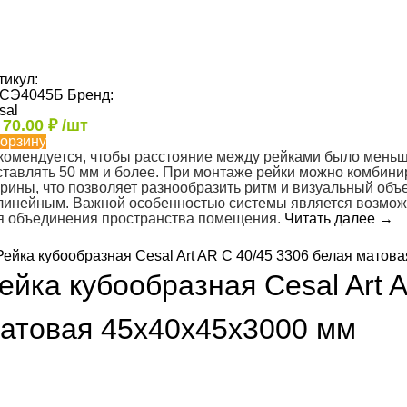
тикул:
СЭ4045Б
Бренд:
sal
т
70.00
₽
/шт
корзину
комендуется, чтобы расстояние между рейками было меньш
ставлять 50 мм и более. При монтаже рейки можно комбини
рины, что позволяет разнообразить ритм и визуальный объем
линейным. Важной особенностью системы является возможн
я объединения пространства помещения.
Читать далее
→
ейка кубообразная Cesal Art 
атовая 45х40х45х3000 мм