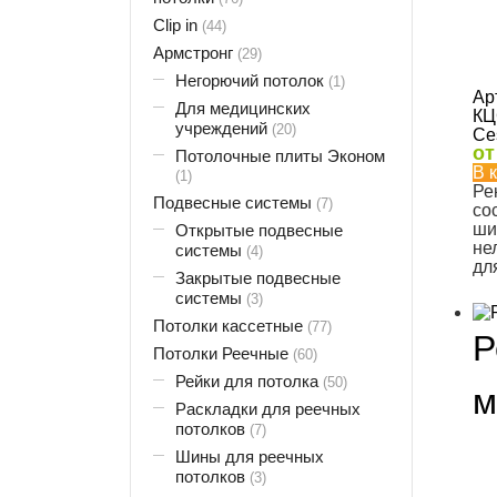
Clip in
(44)
Армстронг
(29)
Негорючий потолок
(1)
Ар
Для медицинских
КЦ
учреждений
(20)
Ce
о
Потолочные плиты Эконом
В 
(1)
Ре
Подвесные системы
(7)
со
ши
Открытые подвесные
не
системы
(4)
дл
Закрытые подвесные
системы
(3)
Потолки кассетные
(77)
Р
Потолки Реечные
(60)
Рейки для потолка
(50)
м
Раскладки для реечных
потолков
(7)
Шины для реечных
потолков
(3)