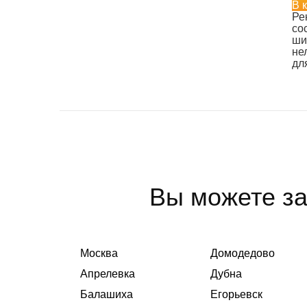
В 
Ре
со
ши
не
дл
Вы можете за
Москва
Домодедово
Апрелевка
Дубна
Балашиха
Егорьевск