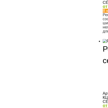
CE
о
В 
Ре
со
ши
не
дл
Р
с
Ар
КЦ
CE
о