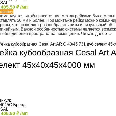
SAL
т
405.50
₽
/мп
корзину
комендуется, чтобы расстояние между рейками было меньш
ставлять 50 мм и более. При монтаже рейки можно комбини
рины, что позволяет разнообразить ритм и визуальный объем
линейным. Важной особенностью системы является возможн
я объединения пространства помещения.
Читать далее
→
ейка кубообразная Cesal Art 
елект 45х40х45х4000 мм
тикул:
4045С
Бренд:
SAL
т
405.50
₽
/мп