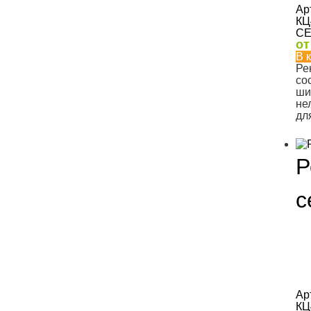
Ар
КЦ
CE
о
В 
Ре
со
ши
не
дл
Р
с
Ар
КЦ