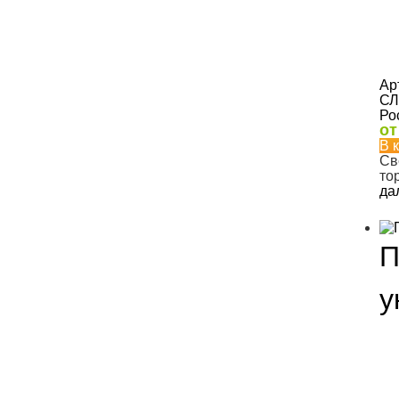
Ар
СЛ
Ро
о
В 
Св
то
да
П
у