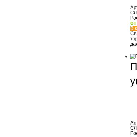
Ар
СЛ
Ро
о
В 
Св
то
да
П
у
Ар
СЛ
Ро