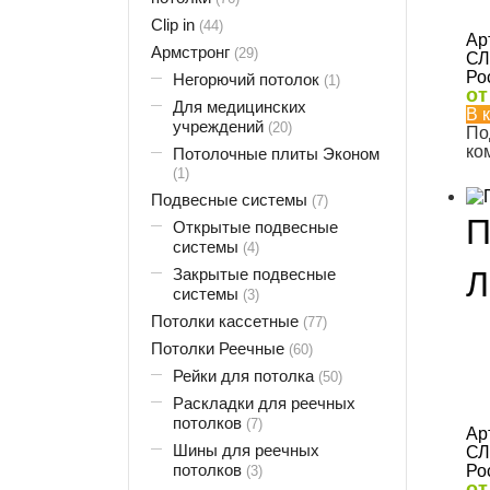
Clip in
(44)
Ар
Армстронг
(29)
СЛ
Ро
Негорючий потолок
(1)
о
Для медицинских
В 
учреждений
(20)
По
ко
Потолочные плиты Эконом
(1)
Подвесные системы
(7)
П
Открытые подвесные
системы
(4)
Закрытые подвесные
Л
системы
(3)
Потолки кассетные
(77)
Потолки Реечные
(60)
Рейки для потолка
(50)
Раскладки для реечных
потолков
(7)
Ар
Шины для реечных
СЛ
потолков
Ро
(3)
о