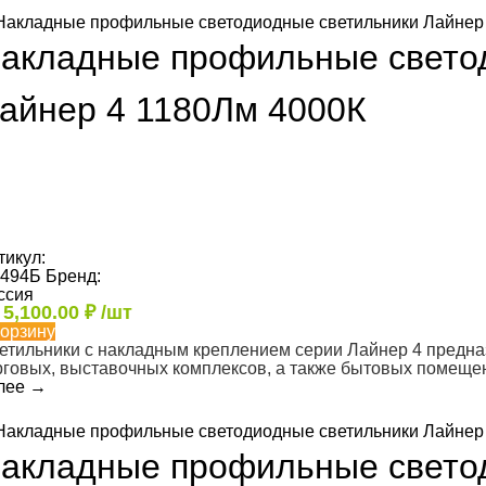
акладные профильные свето
айнер 4 1180Лм 4000К
тикул:
494Б
Бренд:
ссия
т
5,100.00
₽
/шт
корзину
етильники с накладным креплением серии Лайнер 4 предн
рговых, выставочных комплексов, а также бытовых помеще
лее
→
акладные профильные свето