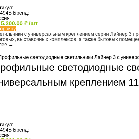
тикул:
494Б
Бренд:
ссия
т
5,200.00
₽
/шт
корзину
етильники с универсальным креплением серии Лайнер 3 п
рговых, выставочных комплексов, а также бытовых помеще
лее
→
рофильные светодиодные све
ниверсальным креплением 1
тикул:
494Б
Бренд:
ссия