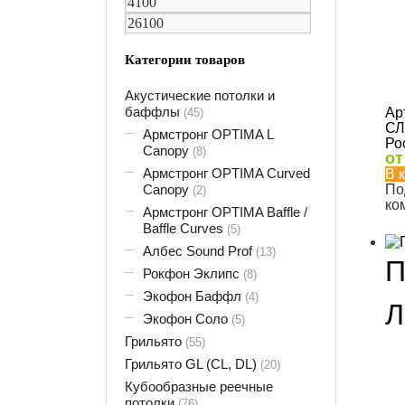
Категории товаров
Акустические потолки и
баффлы
Ар
(45)
СЛ
Армстронг OPTIMA L
Ро
Canopy
(8)
о
Армстронг OPTIMA Curved
В 
Canopy
По
(2)
ко
Армстронг OPTIMA Baffle /
Baffle Curves
(5)
Албес Sound Prof
(13)
П
Рокфон Эклипс
(8)
Экофон Баффл
(4)
Л
Экофон Соло
(5)
Грильято
(55)
Грильято GL (CL, DL)
(20)
Кубообразные реечные
потолки
(76)