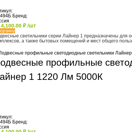
тикул:
494Б
Бренд:
ссия
т
4,100.00
₽
/шт
корзину
двесные светильники серии Лайнер 1 предназначены для 
мплексов, а также бытовых помещений и мест общего поль
одвесные профильные свето
айнер 1 1220 Лм 5000К
тикул:
494Б
Бренд:
ссия
т
4,100.00
₽
/шт