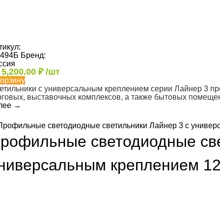
тикул:
494Б
Бренд:
ссия
т
5,200.00
₽
/шт
корзину
етильники с универсальным креплением серии Лайнер 3 п
рговых, выставочных комплексов, а также бытовых помеще
лее
→
рофильные светодиодные све
ниверсальным креплением 1