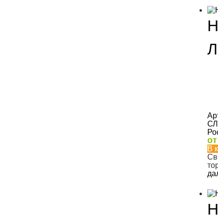
Н
Л
Ар
СЛ
Ро
о
В 
Св
то
да
Н