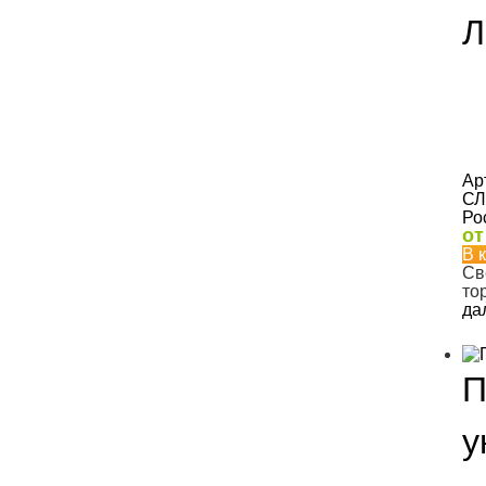
Л
Ар
СЛ
Ро
о
В 
Св
то
да
П
у