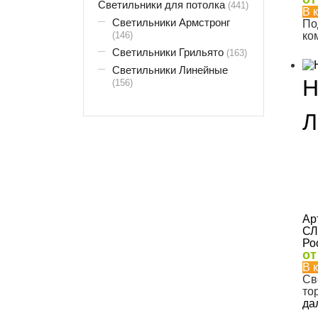
Светильники для потолка
(441)
В 
Светильники Армстронг
По
(146)
ко
Светильники Грильято
(163)
Светильники Линейные
Н
(156)
Л
Ар
СЛ
Ро
о
В 
Св
то
да