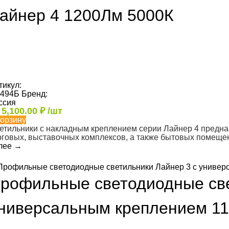
айнер 4 1200Лм 5000К
тикул:
494Б
Бренд:
ссия
т
5,100.00
₽
/шт
корзину
етильники с накладным креплением серии Лайнер 4 предн
рговых, выставочных комплексов, а также бытовых помеще
лее
→
рофильные светодиодные све
ниверсальным креплением 1