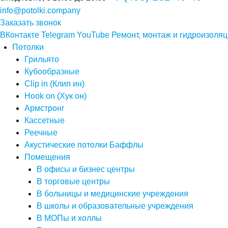
info@potolki.company
Заказать звонок
ВКонтакте
Telegram
YouTube
Ремонт, монтаж и гидроизоляц
Потолки
Грильято
Кубообразные
Clip in (Клип ин)
Hook on (Хук он)
Армстронг
Кассетные
Реечные
Акустические потолки Баффлы
Помещения
В офисы и бизнес центры
В торговые центры
В больницы и медицинские учреждения
В школы и образовательные учреждения
В МОПы и холлы