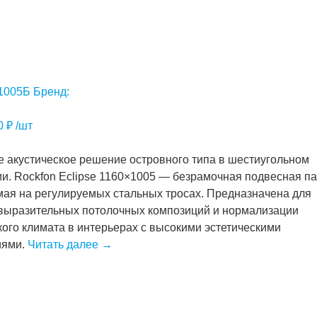
1005Б
Бренд:
00
₽
/шт
 акустическое решение островного типа в шестиугольном
и. Rockfon Eclipse 1160×1005 — безрамочная подвесная па
ая на регулируемых стальных тросах. Предназначена для
выразительных потолочных композиций и нормализации
кого климата в интерьерах с высокими эстетическими
иями.
Читать далее
→