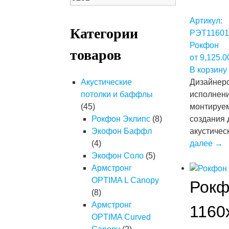
Артикул:
Категории
РЭТ11601
Рокфон
товаров
от
9,125.
В корзину
Дизайнерс
Акустические
исполнени
потолки и баффлы
монтируем
(45)
создания 
Рокфон Эклипс
(8)
акустичес
Экофон Баффл
далее
→
(4)
Экофон Соло
(5)
Армстронг
OPTIMA L Canopy
Рокф
(8)
Армстронг
1160
OPTIMA Curved