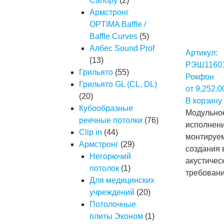
Canopy
(2)
Армстронг
OPTIMA Baffle /
Baffle Curves
(5)
Албес Sound Prof
Артикул:
(13)
РЭШ1160
Грильято
(55)
Рокфон
Грильято GL (CL, DL)
от
9,252.
(20)
В корзину
Кубообразные
Модульное
реечные потолки
(76)
исполнени
Clip in
(44)
монтируем
Армстронг
(29)
создания 
Негорючий
акустичес
потолок
(1)
требован
Для медицинских
учреждений
(20)
Потолочные
плиты Эконом
(1)