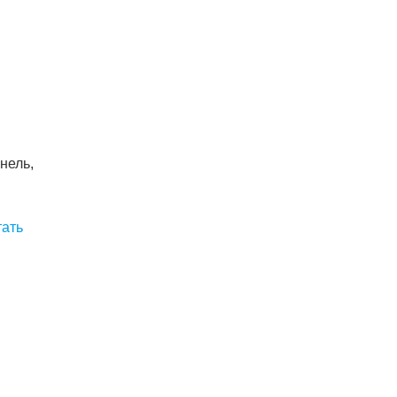
нель,
тать