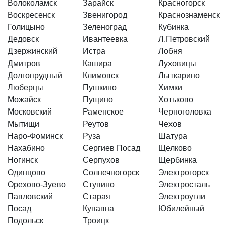
Волоколамск
Зарайск
Красногорск
Воскресенск
Звенигород
Краснознаменск
Голицыно
Зеленоград
Кубинка
Дедовск
Ивантеевка
Л.Петровский
Дзержинский
Истра
Лобня
Дмитров
Кашира
Луховицы
Долгопрудный
Климовск
Лыткарино
Люберцы
Пушкино
Химки
Можайск
Пущино
Хотьково
Московский
Раменское
Черноголовка
Мытищи
Реутов
Чехов
Наро-Фоминск
Руза
Шатура
Нахабино
Сергиев Посад
Щелково
Ногинск
Серпухов
Щербинка
Одинцово
Солнечногорск
Электрогорск
Орехово-Зуево
Ступино
Электросталь
Павловский
Старая
Электроугли
Посад
Купавна
Юбилейный
Подольск
Троицк