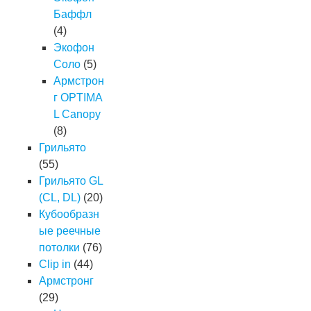
Баффл
(4)
Экофон
Соло
(5)
Армстрон
г OPTIMA
L Canopy
(8)
Грильято
(55)
Грильято GL
(CL, DL)
(20)
Кубообразн
ые реечные
потолки
(76)
Clip in
(44)
Армстронг
(29)