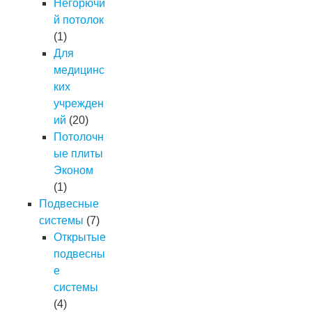
Негорючи
й потолок
(1)
Для
медицинс
ких
учрежден
ий
(20)
Потолочн
ые плиты
Эконом
(1)
Подвесные
системы
(7)
Открытые
подвесны
е
системы
(4)