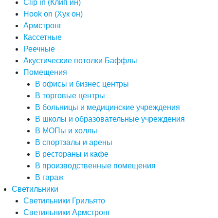
Clip in (Клип ин)
Hook on (Хук он)
Армстронг
Кассетные
Реечные
Акустические потолки Баффлы
Помещения
В офисы и бизнес центры
В торговые центры
В больницы и медицинские учреждения
В школы и образовательные учреждения
В МОПы и холлы
В спортзалы и арены
В рестораны и кафе
В производственные помещения
В гараж
Светильники
Светильники Грильято
Светильники Армстронг