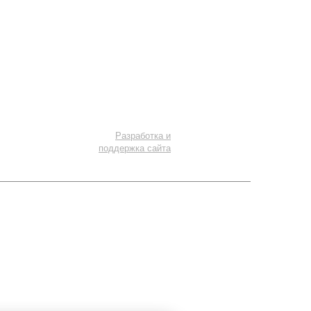
Установка подсветки
Установка колонок в потолок
Дизайн интерьера
Разработка и
поддержка сайта
тся УК РФ.
Правовая информация