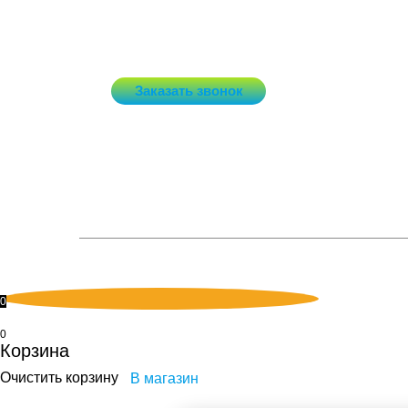
ОГРН 1177746518531
Наши
ежедневно, с 10:00 до 20:00
Конт
+7 (495) 132-40-40
Заказать звонок
Мы в соцсетях
Не является публичной офертой.
0
0
Корзина
Очистить корзину
В магазин