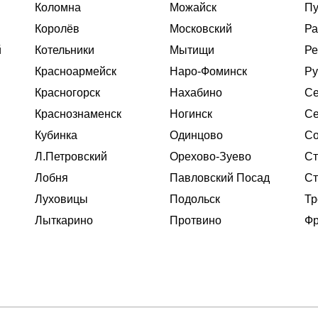
Коломна
Можайск
П
Королёв
Московский
Ра
й
Котельники
Мытищи
Ре
Красноармейск
Наро-Фоминск
Ру
Красногорск
Нахабино
Се
Краснознаменск
Ногинск
Се
Кубинка
Одинцово
Со
Л.Петровский
Орехово-Зуево
Ст
Лобня
Павловский Посад
Ст
Луховицы
Подольск
Тр
Лыткарино
Протвино
Фр