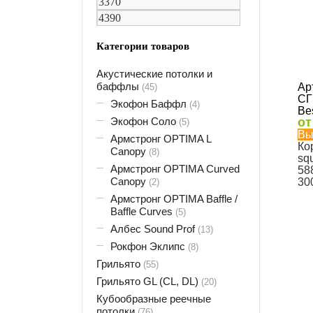
Категории товаров
Акустические потолки и
баффлы
Ар
(45)
СГ
Экофон Баффл
(4)
Bes
Экофон Соло
о
(5)
Вы
Армстронг OPTIMA L
Ко
Canopy
(8)
sq
Армстронг OPTIMA Curved
58
Canopy
30
(2)
Армстронг OPTIMA Baffle /
Baffle Curves
(5)
Албес Sound Prof
(13)
Рокфон Эклипс
(8)
Грильято
(55)
Грильято GL (CL, DL)
(20)
Кубообразные реечные
потолки
(76)