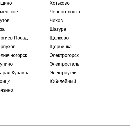
ущино
Хотьково
менское
Черноголовка
утов
Чехов
за
Шатура
ргиев Посад
Щелково
рпухов
Щербинка
лнечногорск
Электрогорск
упино
Электросталь
арая Купавна
Электроугли
оицк
Юбилейный
язино