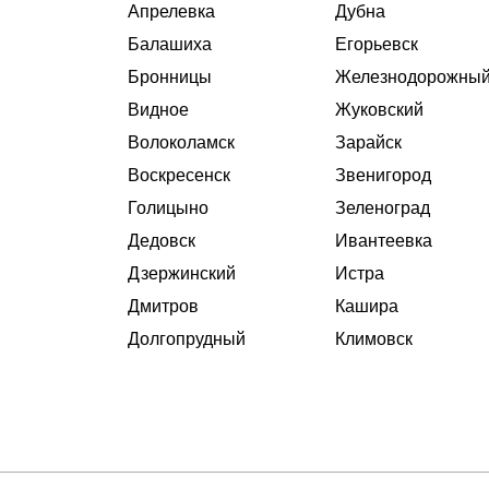
Апрелевка
Дубна
Балашиха
Егорьевск
Бронницы
Железнодорожны
Видное
Жуковский
Волоколамск
Зарайск
Воскресенск
Звенигород
Голицыно
Зеленоград
Дедовск
Ивантеевка
Дзержинский
Истра
Дмитров
Кашира
Долгопрудный
Климовск