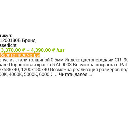
тикул:
1200180Б
Бренд:
serlicht
т
3,370.00
₽
–
4,390.00
₽
/шт
берите параметры
рпус из стали толщиной 0.5мм Индекс цветопередачи CRI
uare Порошковая краска RAL9003 Возможна покраска в Ral 
8x588x40, 1200х180х40 Возможна реализация размеров под 
00К, 4000К, 5000К, 6000К …
Читать далее
→