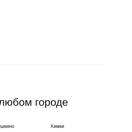
 любом городе
ушкино
Химки