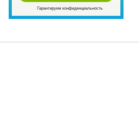
Гарантируем конфиденциальность
ки
Услуги
Сотрудничество
Порошковая покраска
Монтаж и установка потолков
Обслуживание и ремонт
Звукоизоляция