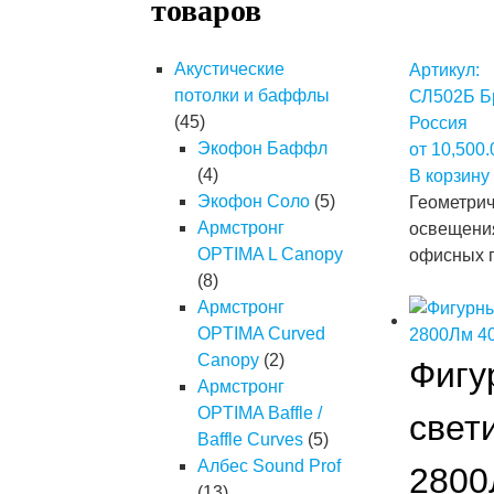
товаров
Акустические
Артикул:
потолки и баффлы
СЛ502Б
Б
(45)
Россия
Экофон Баффл
от
10,500
(4)
В корзину
Экофон Соло
(5)
Геометрич
Армстронг
освещения
OPTIMA L Canopy
офисных 
(8)
Армстронг
OPTIMA Curved
Canopy
(2)
Фигу
Армстронг
OPTIMA Baffle /
свет
Baffle Curves
(5)
Албес Sound Prof
2800
(13)