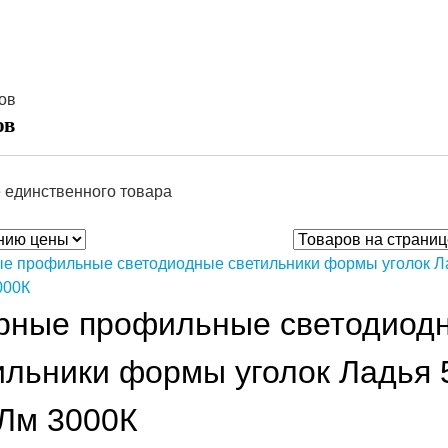
ов
ов
 единственного товара
рные профильные светодиод
ильники формы уголок Ладья 
Лм 3000К