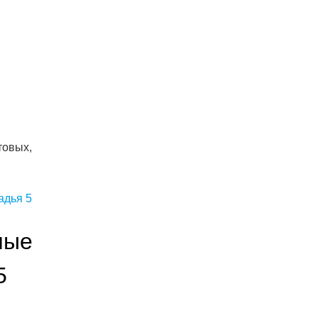
товых,
ные
5