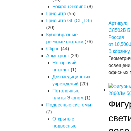
Рокфон Эклипс
(8)
Грильято
(55)
Грильято GL (CL, DL)
Артикул:
(20)
СЛ502Б
Б
Кубообразные
Россия
реечные потолки
(76)
от
10,500
Clip in
(44)
В корзину
Армстронг
(29)
Геометрич
Негорючий
освещения
потолок
(1)
офисных 
Для медицинских
учреждений
(20)
Потолочные
плиты Эконом
(1)
Фигу
Подвесные системы
(7)
свет
Открытые
подвесные