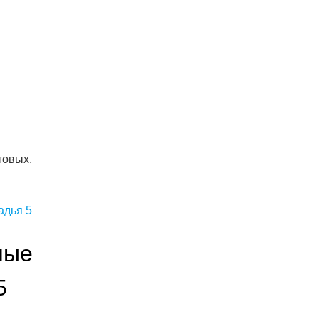
товых,
ные
5