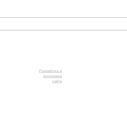
Потолки и светильники
Услуги
Мы в соцсетях
Разработка и
поддержка
сайта
Не является публичной офертой. Копирование материалов или
элементов сайта - незаконно и преследуется УК РФ.
Правовая
информация