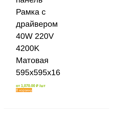
Рамка с
драйвером
40W 220V
4200K
Матовая
595x595x16
от
1,070.00
₽
/шт
В корзину