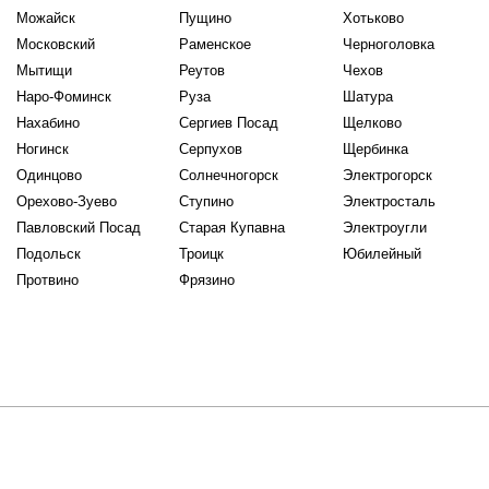
Можайск
Пущино
Хотьково
Московский
Раменское
Черноголовка
Мытищи
Реутов
Чехов
Наро-Фоминск
Руза
Шатура
Нахабино
Сергиев Посад
Щелково
Ногинск
Серпухов
Щербинка
Одинцово
Солнечногорск
Электрогорск
Орехово-Зуево
Ступино
Электросталь
Павловский Посад
Старая Купавна
Электроугли
Подольск
Троицк
Юбилейный
Протвино
Фрязино