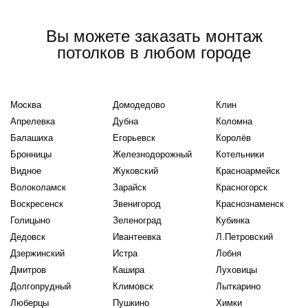
Вы можете заказать монтаж
потолков в любом городе
Москва
Домодедово
Клин
Апрелевка
Дубна
Коломна
Балашиха
Егорьевск
Королёв
Бронницы
Железнодорожный
Котельники
Видное
Жуковский
Красноармейск
Волоколамск
Зарайск
Красногорск
Воскресенск
Звенигород
Краснознаменск
Голицыно
Зеленоград
Кубинка
Дедовск
Ивантеевка
Л.Петровский
Дзержинский
Истра
Лобня
Дмитров
Кашира
Луховицы
Долгопрудный
Климовск
Лыткарино
Люберцы
Пушкино
Химки