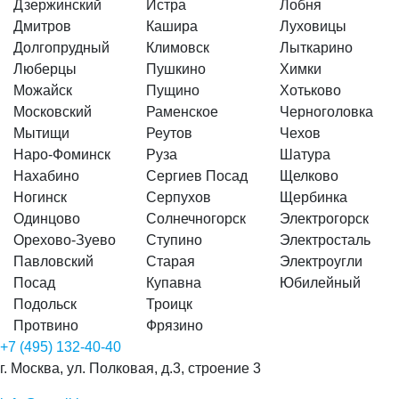
Дзержинский
Истра
Лобня
Дмитров
Кашира
Луховицы
Долгопрудный
Климовск
Лыткарино
Люберцы
Пушкино
Химки
Можайск
Пущино
Хотьково
Московский
Раменское
Черноголовка
Мытищи
Реутов
Чехов
Наро-Фоминск
Руза
Шатура
Нахабино
Сергиев Посад
Щелково
Ногинск
Серпухов
Щербинка
Одинцово
Солнечногорск
Электрогорск
Орехово-Зуево
Ступино
Электросталь
Павловский
Старая
Электроугли
Посад
Купавна
Юбилейный
Подольск
Троицк
Протвино
Фрязино
+7 (495) 132-40-40
г. Москва, ул. Полковая, д.3, строение 3