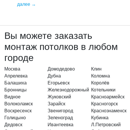
далее
→
Вы можете заказать
монтаж потолков в любом
городе
Москва
Домодедово
Клин
Апрелевка
Дубна
Коломна
Балашиха
Егорьевск
Королёв
Бронницы
Железнодорожный
Котельники
Видное
Жуковский
Красноармейск
Волоколамск
Зарайск
Красногорск
Воскресенск
Звенигород
Краснознаменск
Голицыно
Зеленоград
Кубинка
Дедовск
Ивантеевка
Л.Петровский