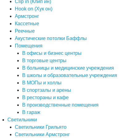
Clip in (Клип ин)
Hook on (Хук он)
Армстронг
Кассетные
Реечные
Акустические потолки Баффлы
Помещения
В офисы и бизнес центры
В торговые центры
В больницы и медицинские учреждения
В школы и образовательные учреждения
В МОПы и холлы
В спортзалы и арены
В рестораны и кафе
В производственные помещения
В гараж
Светильники
Светильники Грильято
Светильники Армстронг