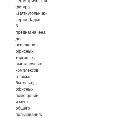
Геометрическая
фигура
«Пятиугольник»
серии Ладья
3
предназначена
для
освещения
офисных,
торговых,
выставочных
комплексов,
а также
бытовых,
офисных
помещений
и мест
общего
пользования.