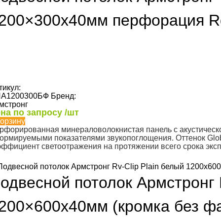
200×300х40мм перфорация R
тикул:
А1200300БФ
Бренд:
мстронг
на по запросу /шт
корзину
рфорированная минераловолокнистая панель с акустическо
нормируемыми показателями звукопоглощения. Оттенок Glob
эффициент светоотражения на протяжении всего срока экс
одвесной потолок Армстронг R
200×600х40мм (кромка без фа