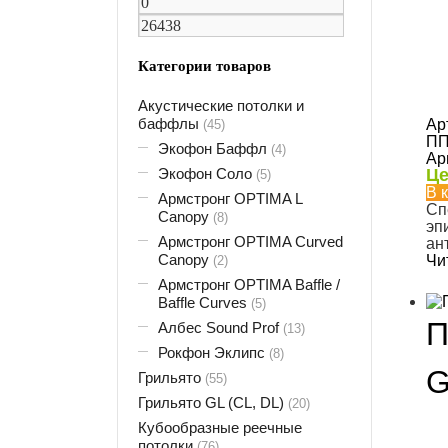
Категории товаров
Акустические потолки и
баффлы
Ар
(45)
ПП
Экофон Баффл
(4)
Ар
Экофон Соло
Це
(5)
В 
Армстронг OPTIMA L
Сп
Canopy
(8)
эп
Армстронг OPTIMA Curved
ан
Canopy
Чи
(2)
Армстронг OPTIMA Baffle /
Baffle Curves
(5)
П
Албес Sound Prof
(13)
Рокфон Эклипс
(8)
G
Грильято
(55)
Грильято GL (CL, DL)
(20)
Кубообразные реечные
потолки
(76)