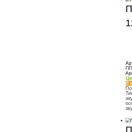
П
1
Ар
ПП
Ар
Це
В 
По
Ти
ак
ос
зв
П