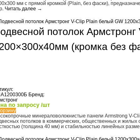
00х300 мм с прямой кромкой (Plain, без фаски), предназнач
ip.
Читать далее
→
одвесной потолок Армстронг 
200×300х40мм (кромка без фа
тикул:
А1200300Б
Бренд:
мстронг
на по запросу /шт
корзину
сокопрочные минераловолокнистые панели Armstrong V-Cli
двесных потолков в коммерческих, общественных и жилых 
сткостью (толщина 40 мм) и стабильностью линейных разм