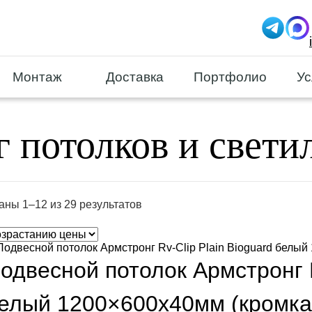
Монтаж
Доставка
Портфолио
Ус
г потолков и свети
аны 1–12 из 29 результатов
одвесной потолок Армстронг R
елый 1200×600х40мм (кромка