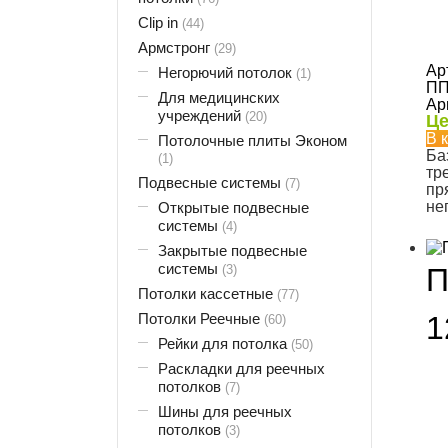
Clip in
(44)
Армстронг
(29)
Ар
Негорючий потолок
(1)
ПП
Для медицинских
Ар
учреждений
(20)
Це
В 
Потолочные плиты Эконом
Ба
(1)
тр
Подвесные системы
(7)
пр
не
Открытые подвесные
системы
(4)
Закрытые подвесные
системы
(3)
П
Потолки кассетные
(77)
Потолки Реечные
1
(60)
Рейки для потолка
(50)
Раскладки для реечных
потолков
(7)
Шины для реечных
потолков
(3)