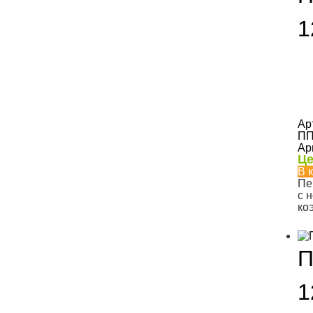
1
Ар
ПП
Ар
Це
В 
Пе
с 
ко
П
1