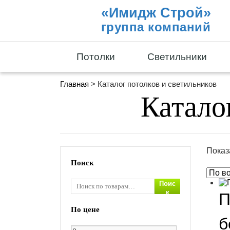
«Имидж Строй»
группа компаний
Потолки
Светильники
Главная
> Каталог потолков и светильников
Катало
Показ
Поиск
Поис
к
П
По цене
б