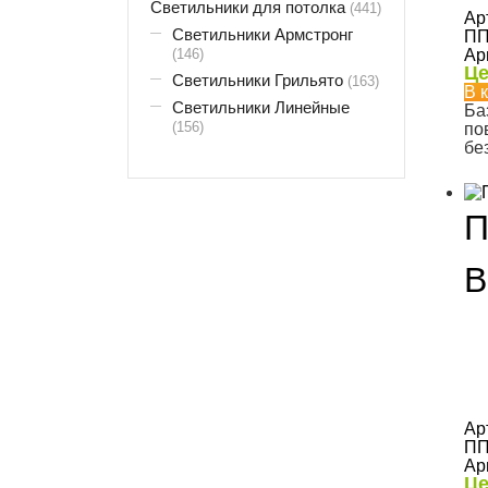
Светильники для потолка
(441)
Ар
Светильники Армстронг
ПП
(146)
Ар
Це
Светильники Грильято
(163)
В 
Светильники Линейные
Ба
(156)
по
бе
П
B
Ар
ПП
Ар
Це