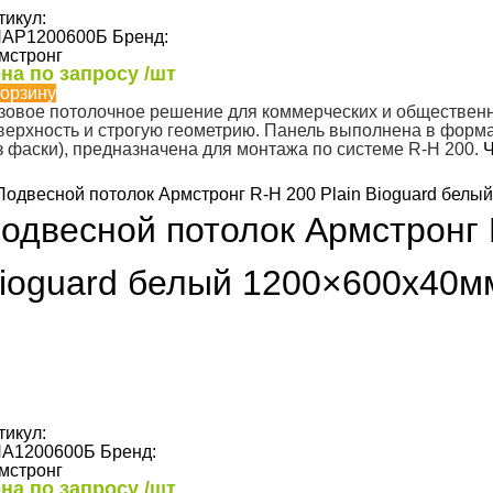
тикул:
АР1200600Б
Бренд:
мстронг
на по запросу /шт
корзину
зовое потолочное решение для коммерческих и общественн
верхность и строгую геометрию. Панель выполнена в формат
з фаски), предназначена для монтажа по системе R-H 200.
Ч
одвесной потолок Армстронг 
ioguard белый 1200×600х40мм
тикул:
А1200600Б
Бренд:
мстронг
на по запросу /шт