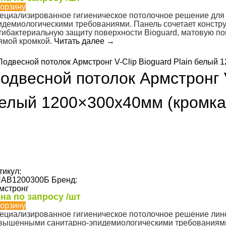
корзину
ециализированное гигиеническое потолочное решение для
идемиологическими требованиями. Панель сочетает констру
тибактериальную защиту поверхности Bioguard, матовую п
ямой кромкой.
Читать далее
→
одвесной потолок Армстронг V
елый 1200×300х40мм (кромка
тикул:
АВ1200300Б
Бренд:
мстронг
на по запросу /шт
корзину
ециализированное гигиеническое потолочное решение лине
вышенными санитарно-эпидемиологическими требованиями