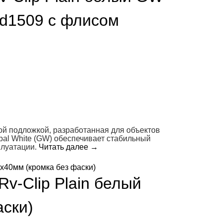
d1509 с флисом
й подложкой, разработанная для объектов
al White (GW) обеспечивает стабильный
плуатации.
Читать далее
→
v-Clip Plain белый
ски)