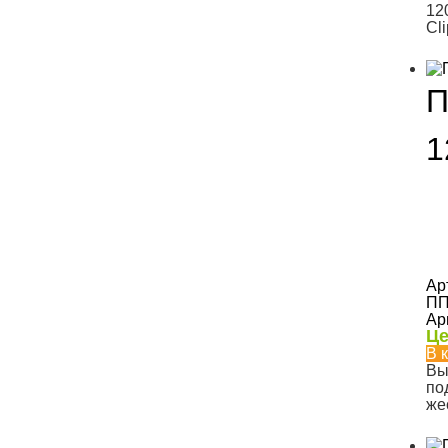
12
Cl
П
1
Ар
ПП
Ар
Це
В 
Вы
по
же