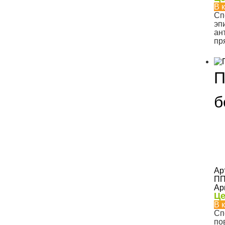
В 
Сп
эп
ан
пр
П
б
Ар
ПП
Ар
Це
В 
Сп
по