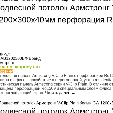
одвесной потолок Армстронг V
200×300х40мм перфорация R
тикул:
АВ1200300БФ
Бренд:
мстронг
на по запросу /шт
корзину
толочная панель Armstrong V-Clip Plain с перфорацией Rd1
шина в офисе, спокойствие в переговорной, уют в residenti
устическая панель Armstrong серии V-Clip Plain. В отличие 
нащена перфорацией Rd1509 и специальным слоем флиса
укопоглощающий экран.
Читать далее
→
одвесной потолок Армстронг 