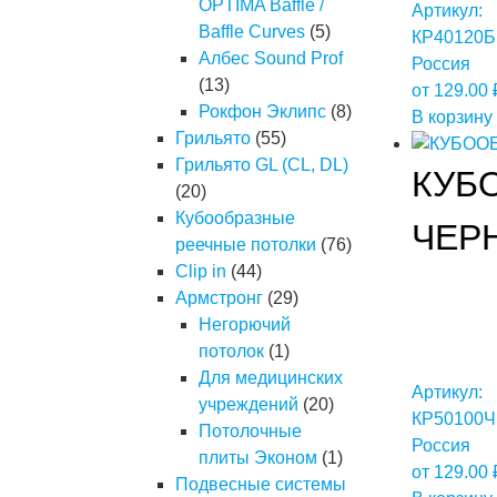
OPTIMA Baffle /
Артикул:
Baffle Curves
(5)
КР40120Б
Албес Sound Prof
Россия
(13)
от
129.00
Рокфон Эклипс
(8)
В корзину
Грильято
(55)
Грильято GL (CL, DL)
КУБ
(20)
Кубообразные
ЧЕР
реечные потолки
(76)
Clip in
(44)
Армстронг
(29)
Негорючий
потолок
(1)
Для медицинских
Артикул:
учреждений
(20)
КР50100Ч
Потолочные
Россия
плиты Эконом
(1)
от
129.00
Подвесные системы