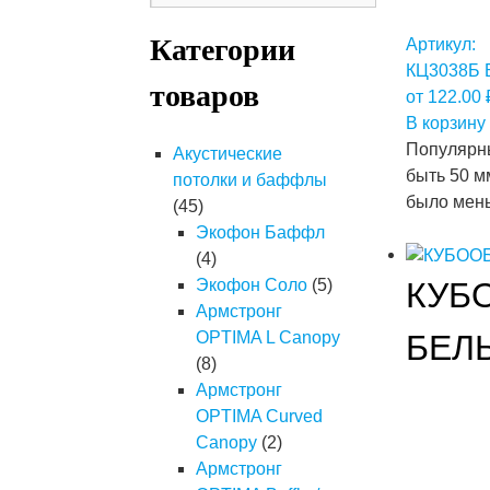
Категории
Артикул:
КЦ3038Б
товаров
от
122.00
В корзину
Популярны
Акустические
быть 50 м
потолки и баффлы
было мен
(45)
Экофон Баффл
(4)
КУБ
Экофон Соло
(5)
Армстронг
БЕЛ
OPTIMA L Canopy
(8)
Армстронг
OPTIMA Curved
Canopy
(2)
Армстронг