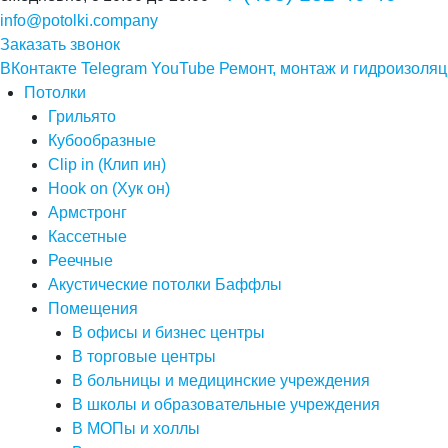
info@potolki.company
Заказать звонок
ВКонтакте
Telegram
YouTube
Ремонт, монтаж и гидроизоляц
Потолки
Грильято
Кубообразные
Clip in (Клип ин)
Hook on (Хук он)
Армстронг
Кассетные
Реечные
Акустические потолки Баффлы
Помещения
В офисы и бизнес центры
В торговые центры
В больницы и медицинские учреждения
В школы и образовательные учреждения
В МОПы и холлы